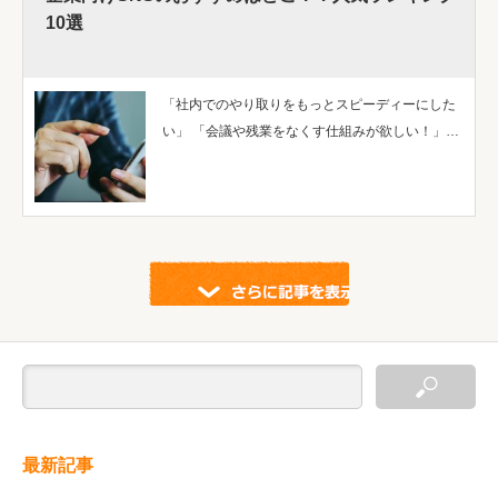
10選
「社内でのやり取りをもっとスピーディーにした
い」 「会議や残業をなくす仕組みが欲しい！」…
示する
最新記事